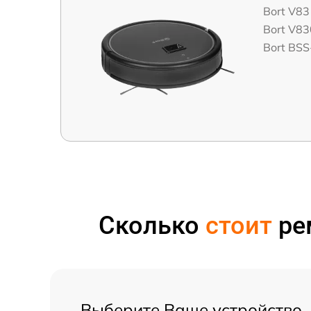
Bort V83
Bort V83
Bort BS
Сколько
стоит
рем
Выберите Ваше устройство