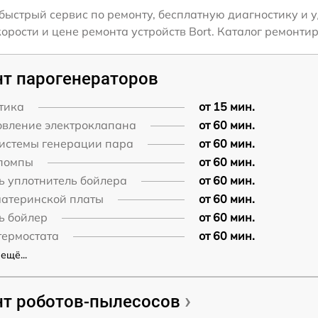
быстрый сервис по ремонту, бесплатную диагностику и 
ости и цене ремонта устройств Bort. Каталог ремонтир
т парогенераторов
тика
от 15 мин.
овление электроклапана
от 60 мин.
системы генерации пара
от 60 мин.
помпы
от 60 мин.
ь уплотнитель бойлера
от 60 мин.
материнской платы
от 60 мин.
ь бойлер
от 60 мин.
термостата
от 60 мин.
ещё...
т роботов-пылесосов