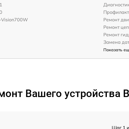
1
Диагности
0
Профилакт
S-Vision700W
Ремонт дви
Ремонт це
Ремонт ги
Замена да
Показать ещё
онт Вашего устройства Bo
Шаг 1 и