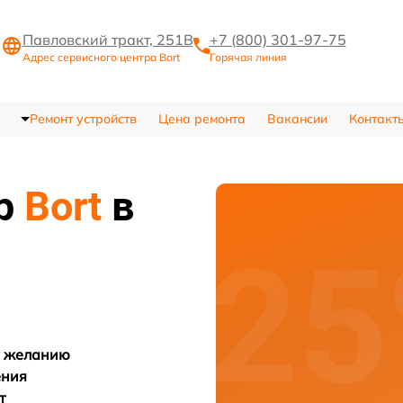
Павловский тракт, 251В
+7 (800) 301-97-75
Адрес сервисного центра Bort
Горячая линия
Ремонт устройств
Цена ремонта
Вакансии
Контакт
тр
Bort
в
у желанию
ения
т