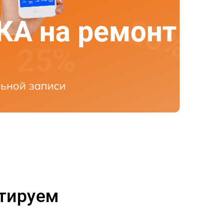
А на ремонт
ьной записи
нтируем