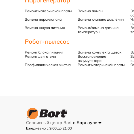
Парогенератор
Ремонт материнской платы
Замена помпы
З
б
Замена пароклапана
Замена клапана давления
Ч
п
Замена шнура питания
Ремонт/замена датчика
В
температуры
э
Робот-пылесос
Ремонт блока питания
Замена комплекта щеток
В
Ремонт двигателя
Восстановление
З
аккумулятора
в
Профилактическая чистка
Ремонт материнской платы
О
Сервисный центр Bort
в Барнауле
Ежедневно с 9:00 до 21:00