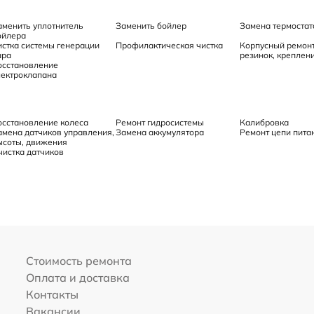
аменить уплотнитель
Заменить бойлер
Замена термостат
ойлера
истка системы генерации
Профилактическая чистка
Корпусный ремонт
ара
резинок, креплени
осстановление
лектроклапана
осстановление колеса
Ремонт гидросистемы
Калибровка
амена датчиков управления,
Замена аккумулятора
Ремонт цепи пита
ысоты, движения
чистка датчиков
Стоимость ремонта
Оплата и доставка
Контакты
Вакансии