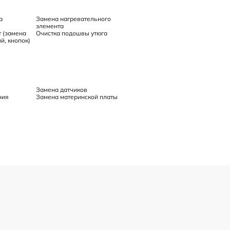
а
Замена нагревательного
элемента
 (замена
Очистка подошвы утюга
й, кнопок)
Замена датчиков
ния
Замена материнской платы