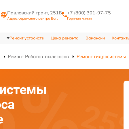
Павловский тракт, 251В
+7 (800) 301-97-75
Адрес сервисного центра Bort
Горячая линия
Ремонт устройств
Цена ремонта
Вакансии
Контакт
Ремонт Роботов-пылесосов
Ремонт гидросистемы
системы
оса
е